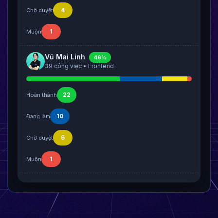
4
Chờ duyệt
1
Muộn
Vũ Mai Linh
46%
39 công việc • Frontend
22
Hoàn thành
10
Đang làm
6
Chờ duyệt
1
Muộn