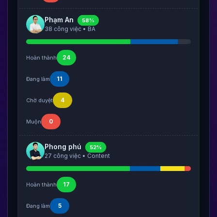
Phạm An
58%
38 công việc • BA
24
Hoàn thành
11
Đang làm
4
Chờ duyệt
0
Muộn
Phong phú
52%
27 công việc • Content
17
Hoàn thành
5
Đang làm