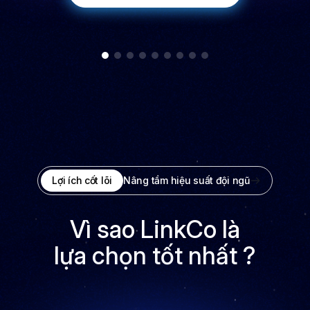
Lợi ích cốt lõi
Nâng tầm hiệu suất đội ngũ
Vì sao LinkCo là
lựa chọn tốt nhất ?