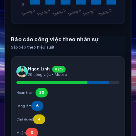
Báo cáo công việc theo nhân sự
Sắp xếp theo hiệu suất
Ngọc Linh
62%
29 công việc • Mobile
20
Hoàn thành
6
Đang làm
4
Chờ duyệt
0
Muộn